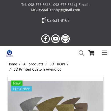
Tel. 098-575-5613 , 098-575-5614| Email :
MGCrystalTrophy@gmail.com
02-531-8168
Home
All products
3D TROPHY
3D Printed Custom Award 06
New
Pre-Order