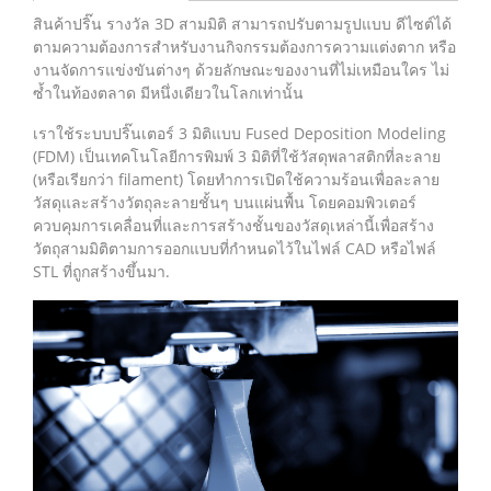
สินค้าปริ๊น รางวัล 3D สามมิติ สามารถปรับตามรูปแบบ ดีไซต์ได้
ตามความต้องการสำหรับงานกิจกรรมต้องการความแต่งตาก หรือ
งานจัดการแข่งขันต่างๆ ด้วยลักษณะของงานที่ไม่เหมือนใคร ไม่
ซ้ำในท้องตลาด มีหนึ่งเดียวในโลกเท่านั้น
เราใช้ระบบปริ๊นเตอร์ 3 มิติแบบ Fused Deposition Modeling
(FDM) เป็นเทคโนโลยีการพิมพ์ 3 มิติที่ใช้วัสดุพลาสติกที่ละลาย
(หรือเรียกว่า filament) โดยทำการเปิดใช้ความร้อนเพื่อละลาย
วัสดุและสร้างวัตถุละลายชั้นๆ บนแผ่นพื้น โดยคอมพิวเตอร์
ควบคุมการเคลื่อนที่และการสร้างชั้นของวัสดุเหล่านี้เพื่อสร้าง
วัตถุสามมิติตามการออกแบบที่กำหนดไว้ในไฟล์ CAD หรือไฟล์
STL ที่ถูกสร้างขึ้นมา.