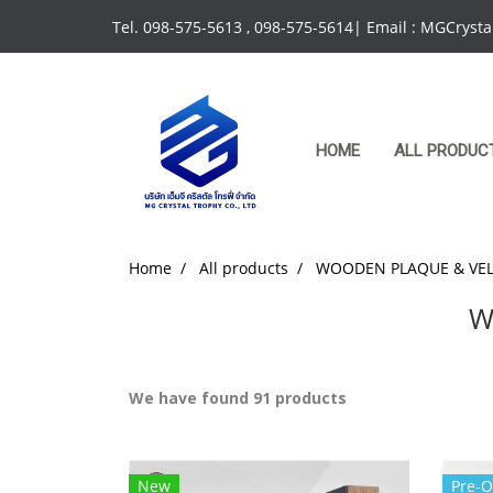
Tel. 098-575-5613 , 098-575-5614| Email : MGCrys
HOME
ALL PRODUC
Home
All products
WOODEN PLAQUE & VELV
W
We have found 91 products
New
Pre-O