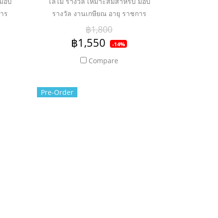
 มอบ
โล่ไม้ รางวัล เหมาะสมสำหรับ มอบ
การ
รางวัล งานเกษียณ อายุ ราชการ
ต่างๆ เป็นของทีระลึก
฿1,800
฿1,550
-14%
Compare
Pre-Order