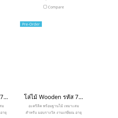
Compare
Pre-Order
โล่ไม้ Wooden รหัส 7524
โล่ไม้ Wooden รหัส 7521
ะสม
อะคริลิค พร้อมฐานไม้ เหมาะสม
อายุ
สำหรับ มอบรางวัล งานเกษียณ อายุ