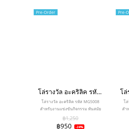
Pre-Order
Pre-O
โล่รางวัล อะคริลิค รหัส MG5008
โล่รางวัล อะคริลิค รหัส MG5008
โล
สำหรับงานแข่งขันกิจกรรม ทันสมัย
สำห
เพื่องานที่แตกต่าง ภายในองค์กรและ
เพื่
฿1,250
บริษัท
฿950
-24%