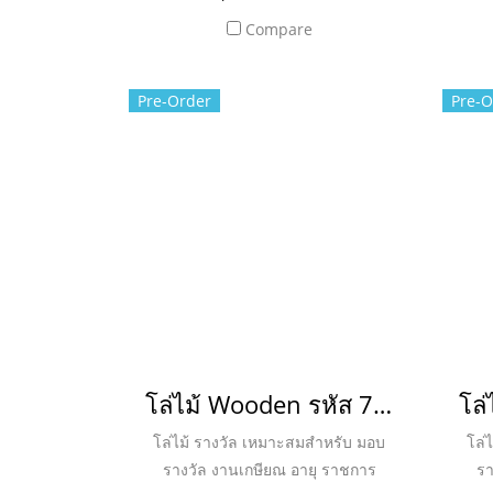
Compare
Pre-Order
Pre-O
โล่ไม้ Wooden รหัส 7539
โล่ไม้ รางวัล เหมาะสมสำหรับ มอบ
โล่
รางวัล งานเกษียณ อายุ ราชการ
รา