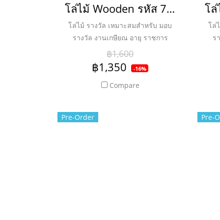
โล่ไม้ Wooden รหัส 7537
โล่ไม้ รางวัล เหมาะสมสำหรับ มอบ
โล่
รางวัล งานเกษียณ อายุ ราชการ
รา
ต่างๆ เป็นของทีระลึก
฿1,600
฿1,350
-16%
Compare
Pre-Order
Pre-O