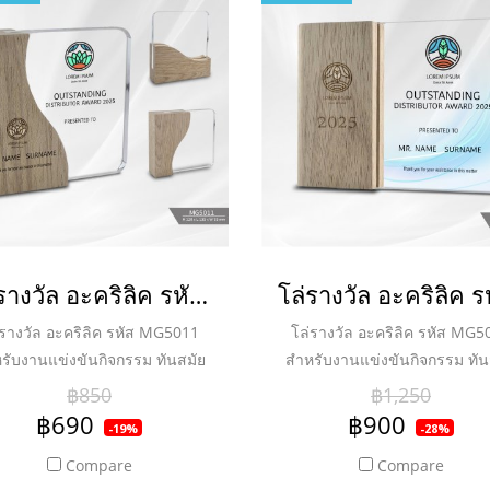
โล่รางวัล อะคริลิค รหัส MG5011
่รางวัล อะคริลิค รหัส MG5011
โล่รางวัล อะคริลิค รหัส MG5
รับงานแข่งขันกิจกรรม ทันสมัย
สำหรับงานแข่งขันกิจกรรม ทัน
องานที่แตกต่าง ภายในองค์กรและ
เพื่องานที่แตกต่าง ภายในองค์
฿850
฿1,250
บริษัท
บริษัท
฿690
฿900
-19%
-28%
Compare
Compare