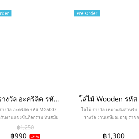
rder
Pre-Order
โล่รางวัล อะคริลิค รหัส MG5007
่รางวัล อะคริลิค รหัส MG5007
โล่ไม้ รางวัล เหมาะสมสำหรับ
รับงานแข่งขันกิจกรรม ทันสมัย
รางวัล งานเกษียณ อายุ ราช
องานที่แตกต่าง ภายในองค์กรและ
ต่างๆ เป็นของทีระลึก
฿1,250
บริษัท
฿990
฿1,300
-21%