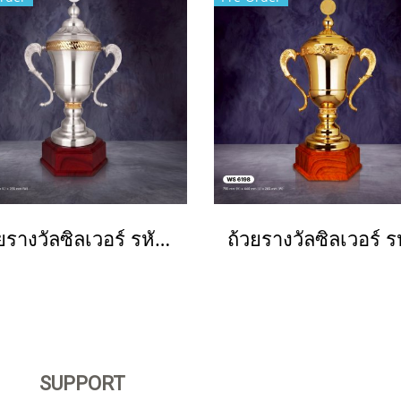
ถ้วยรางวัลซิลเวอร์ รหัส Ws6199
SUPPORT