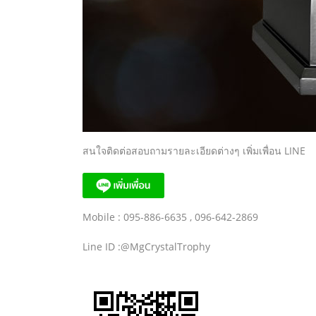
สนใจติดต่อสอบถามรายละเอียดต่างๆ เพิ่มเพื่อน LINE
Mobile : 095-886-6635 , 096-642-2869
Line ID :@MgCrystalTrophy