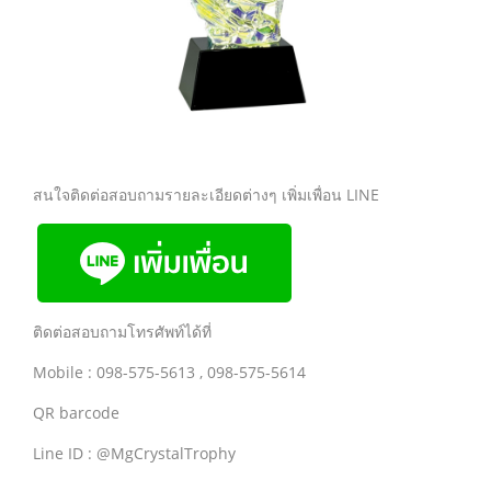
สนใจติดต่อสอบถามรายละเอียดต่างๆ เพิ่มเพื่อน LINE
ติดต่อสอบถามโทรศัพท์ได้ที่
Mobile : 098-575-5613 , 098-575-5614
QR barcode
Line ID : @MgCrystalTrophy