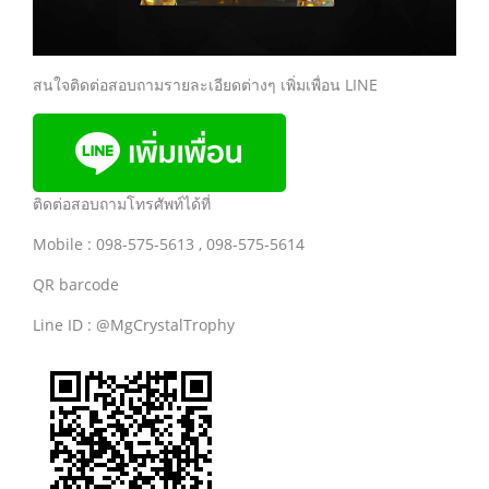
สนใจติดต่อสอบถามรายละเอียดต่างๆ เพิ่มเพื่อน LINE
ติดต่อสอบถามโทรศัพท์ได้ที่
Mobile : 098-575-5613 , 098-575-5614
QR barcode
Line ID : @MgCrystalTrophy