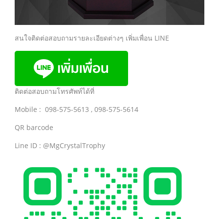
สนใจติดต่อสอบถามรายละเอียดต่างๆ เพิ่มเพื่อน LINE
ติดต่อสอบถามโทรศัพท์ได้ที่
Mobile : 098-575-5613 , 098-575-5614
QR barcode
Line ID : @MgCrystalTrophy