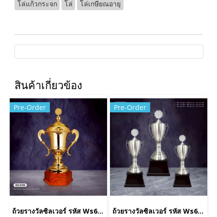
โล่แก้วกระจก
โล่
โล่เกษียณอายุ
สินค้าเกี่ยวข้อง
Pre-Order
Pre-Order
ถ้วยรางวัลซิลเวอร์ รหัส Ws6198
ถ้วยรางวัลซิลเวอร์ รหัส Ws6222