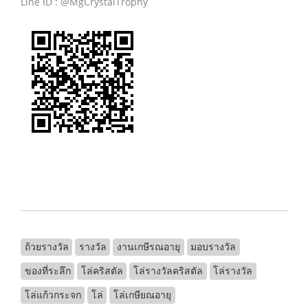
Line ID : @MgCrystalTrophy
ถ้วยรางวัล
รางวัล
งานเกษีรณอายุ
มอบรางวัล
ของที่ระลึก
โล่คริสตัล
โล่รางวัลคริสตัล
โล่รางวัล
โล่แก้วกระจก
โล่
โล่เกษียณอายุ