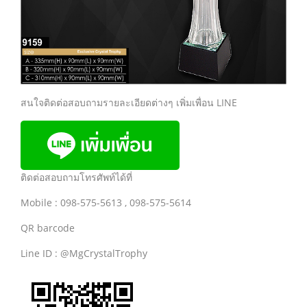
สนใจติดต่อสอบถามรายละเอียดต่างๆ เพิ่มเพื่อน LINE
ติดต่อสอบถามโทรศัพท์ได้ที่
Mobile : 098-575-5613 , 098-575-5614
QR barcode
Line ID : @MgCrystalTrophy