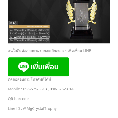
สนใจติดต่อสอบถามรายละเอียดต่างๆ เพิ่มเพื่อน LINE
ติดต่อสอบถามโทรศัพท์ได้ที่
Mobile : 098-575-5613 , 098-575-5614
QR barcode
Line ID : @MgCrystalTrophy