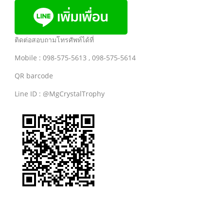
ติดต่อสอบถามโทรศัพท์ได้ที่
Mobile : 098-575-5613 , 098-575-5614
QR barcode
Line ID : @MgCrystalTrophy