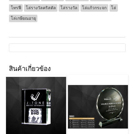
โทรฟี่
โล่รางวัลคริสตัล
โล่รางวัล
โล่แก้วกระจก
โล่
โล่เกษียณอายุ
สินค้าเกี่ยวข้อง