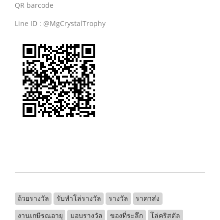
QR barcode
Line ID : @MgCrystalTrophy
ถ้วยรางวัล
รับทําโล่รางวัล
รางวัล
ราคาส่ง
งานเกษีรณอายุ
มอบรางวัล
ของที่ระลึก
โล่คริสตัล