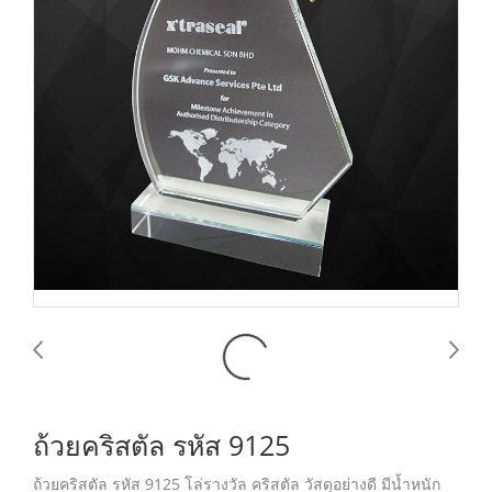
ถ้วยคริสตัล รหัส 9125
ถ้วยคริสตัล รหัส 9125 โล่รางวัล คริสตัล วัสดุอย่างดี มีน้ำหนัก