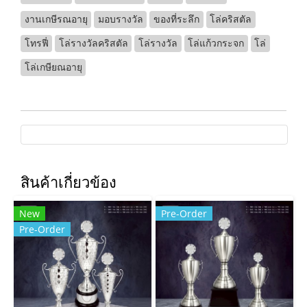
งานเกษีรณอายุ
มอบรางวัล
ของที่ระลึก
โล่คริสตัล
โทรฟี่
โล่รางวัลคริสตัล
โล่รางวัล
โล่แก้วกระจก
โล่
โล่เกษียณอายุ
สินค้าเกี่ยวข้อง
New
Pre-Order
Pre-Order