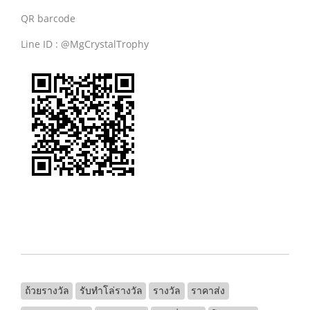
QR barcode
Line ID : @MgCrystalTrophy
ถ้วยรางวัล
รับทําโล่รางวัล
รางวัล
ราคาส่ง