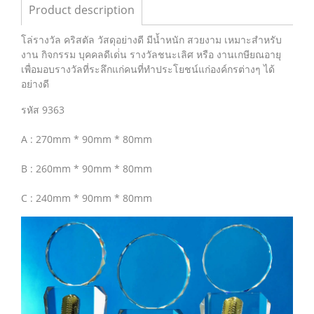
Product description
โล่รางวัล คริสตัล วัสดุอย่างดี มีน้ำหนัก สวยงาม เหมาะสำหรับ
งาน กิจกรรม บุคคลดีเด่่น รางวัลชนะเลิศ หรือ งานเกษียณอายุ
เพื่อมอบรางวัลที่ระลึกแก่คนที่ทำประโยชน์แก่องค์กรต่างๆ ได้
อย่างดี
รหัส 9363
A : 270mm * 90mm * 80mm
B : 260mm * 90mm * 80mm
C : 240mm * 90mm * 80mm