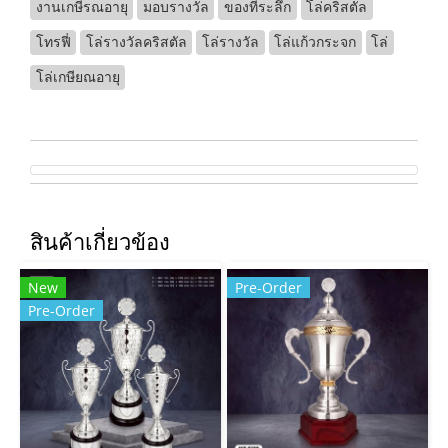
งานเกษีรณอายุ
มอบรางวัล
ของที่ระลึก
โล่คริสตัล
โทรฟี่
โล่รางวัลคริสตัล
โล่รางวัล
โล่แก้วกระจก
โล่
โล่เกษียณอายุ
สินค้าเกี่ยวข้อง
New
Pre-Order
Pre-Order