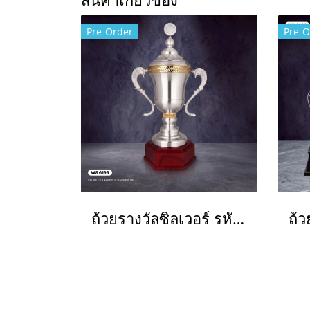
Pre-Order
Pre-O
ถ้วยรางวัลซิลเวอร์ รหัส Ws6199