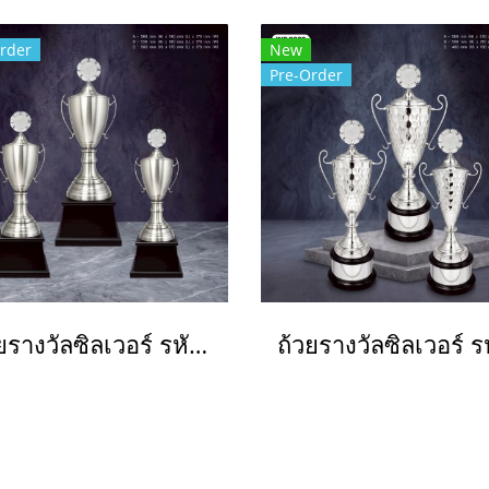
rder
New
Pre-Order
ถ้วยรางวัลซิลเวอร์ รหัส Ws6222