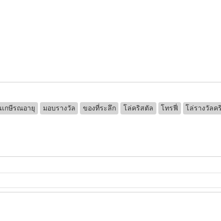
นเกษีรณอายุ
มอบรางวัล
ของที่ระลึก
โล่คริสตัล
โทรฟี่
โล่รางวัลคร