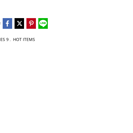
e
IES 9
,
HOT ITEMS