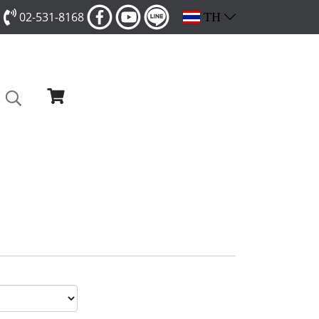
02-531-8168
TH