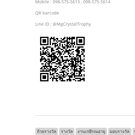
Mobile : 098-575-5613 , 098-575-5614
QR barcode
Line ID : @MgCrystalTrophy
ถ้วยรางวัล
รางวัล
งานเกษีรณอายุ
มอบรางวัล