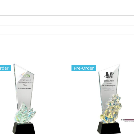
rder
Pre-Order