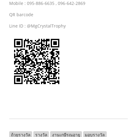
Mobile : 095-886-6635 , 096-642-2869
QR barcode
Line ID : @MgCrystalTrophy
ถ้วยรางวัล
รางวัล
งานเกษีรณอายุ
มอบรางวัล