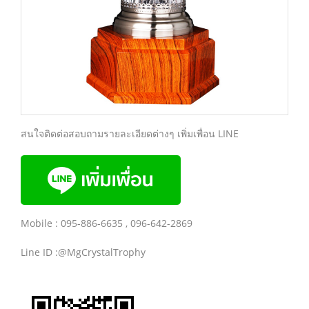
สนใจติดต่อสอบถามรายละเอียดต่างๆ เพิ่มเพื่อน LINE
Mobile : 095-886-6635 , 096-642-2869
Line ID :@MgCrystalTrophy