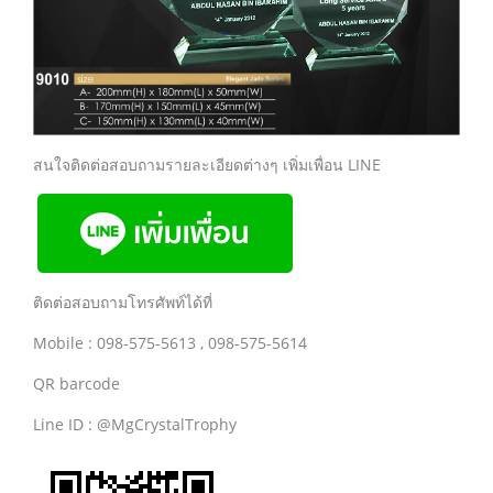
สนใจติดต่อสอบถามรายละเอียดต่างๆ เพิ่มเพื่อน LINE
ติดต่อสอบถามโทรศัพท์ได้ที่
Mobile : 098-575-5613 , 098-575-5614
QR barcode
Line ID : @MgCrystalTrophy