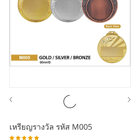
เหรียญรางวัล รหัส M005