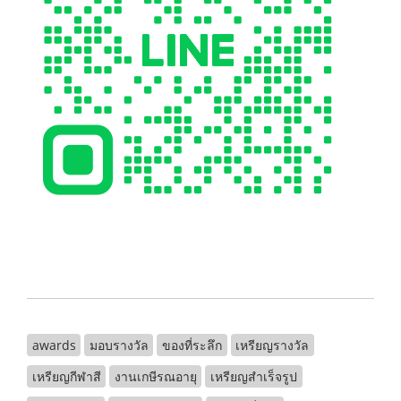
awards
มอบรางวัล
ของที่ระลึก
เหรียญรางวัล
เหรียญกีฬาสี
งานเกษีรณอายุ
เหรียญสำเร็จรูป