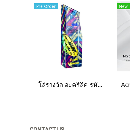
Pre-Order
New
โล่รางวัล อะคริลิค รหัส 1026(copy)(copy)(copy)
CONTACT US