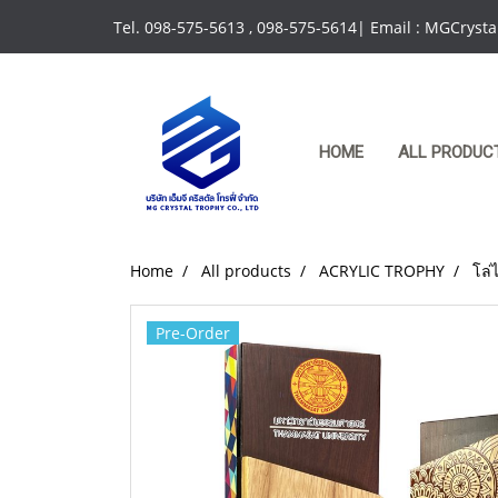
Tel. 098-575-5613 , 098-575-5614| Email : MGCrys
HOME
ALL PRODUC
Home
All products
ACRYLIC TROPHY
โล่
Pre-Order