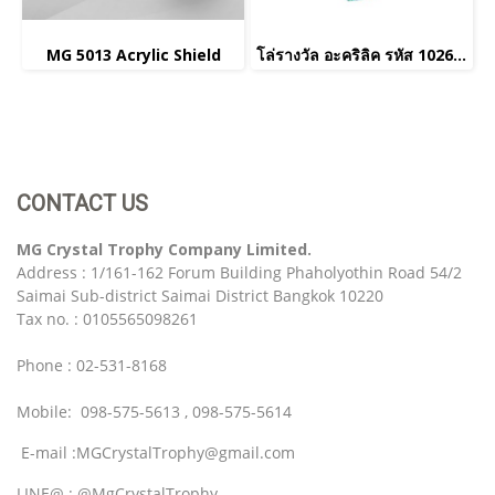
MG 5013 Acrylic Shield
โล่รางวัล อะคริลิค รหัส 1026(copy)(copy)
CONTACT US
MG Crystal Trophy Company Limited.
Address : 1/161-162 Forum Building Phaholyothin Road 54/2
Saimai Sub-district Saimai District Bangkok 10220
Tax no. : 0105565098261
Phone : 02-531-8168
Mobile: 098-575-5613 , 098-575-5614
E-mail :MGCrystalTrophy@gmail.com
LINE@ : @MgCrystalTrophy