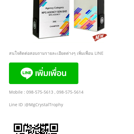
สนใจติดต่อสอบถามรายละเอียดต่างๆ เพิ่มเพื่อน LINE
Mobile : 098-575-5613 , 098-575-5614
Line ID :@MgCrystalTrophy