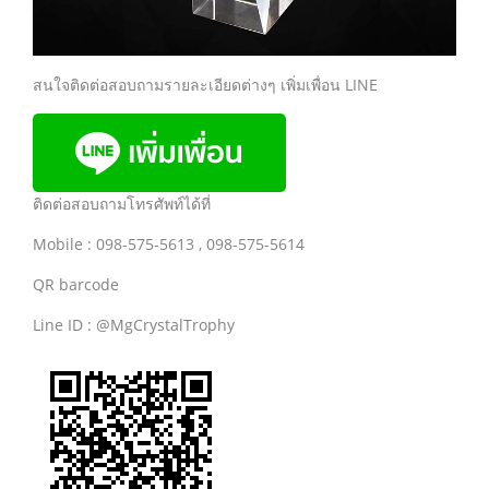
สนใจติดต่อสอบถามรายละเอียดต่างๆ เพิ่มเพื่อน LINE
ติดต่อสอบถามโทรศัพท์ได้ที่
Mobile : 098-575-5613 , 098-575-5614
QR barcode
Line ID : @MgCrystalTrophy