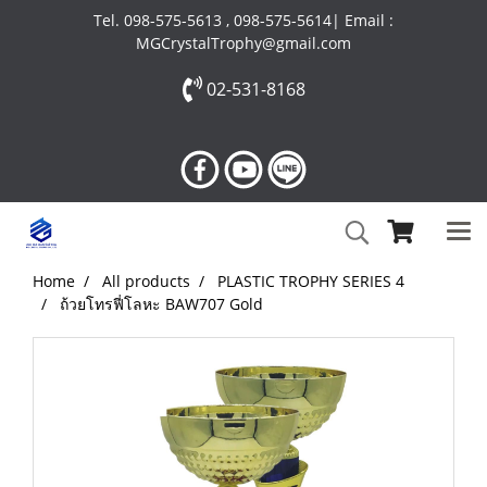
Tel. 098-575-5613 , 098-575-5614| Email :
MGCrystalTrophy@gmail.com
02-531-8168
Home
All products
PLASTIC TROPHY SERIES 4
ถ้วยโทรฟี่โลหะ BAW707 Gold