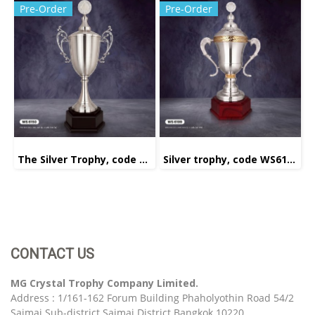
Pre-Order
Pre-Order
The Silver Trophy, code WS6150
Silver trophy, code WS6199
CONTACT US
MG Crystal Trophy Company Limited.
Address : 1/161-162 Forum Building Phaholyothin Road 54/2
Saimai Sub-district Saimai District Bangkok 10220