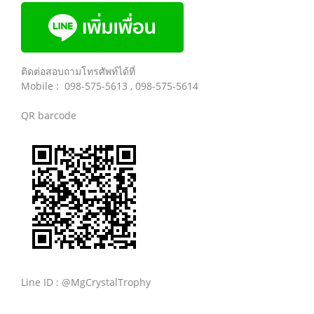
ติดต่อสอบถามโทรศัพท์ได้ที่
Mobile : 098-575-5613 , 098-575-5614
QR barcode
Line ID : @MgCrystalTrophy