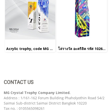
Acrylic trophy, code MG 5014
โล่รางวัล อะคริลิค รหัส 1026(copy)(copy)(copy)
CONTACT US
MG Crystal Trophy Company Limited.
Address : 1/161-162 Forum Building Phaholyothin Road 54/2
Saimai Sub-district Saimai District Bangkok 10220
Tax no. : 0105565098261