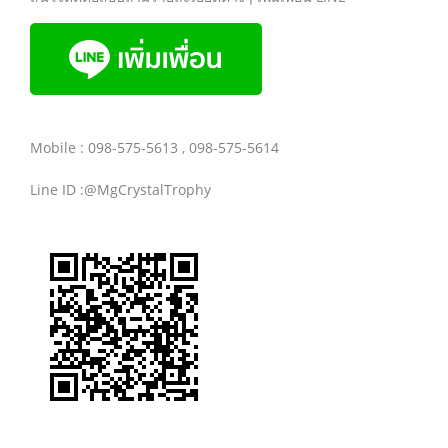
Mobile : 098-575-5613 , 098-575-5614
Line ID :@MgCrystalTrophy