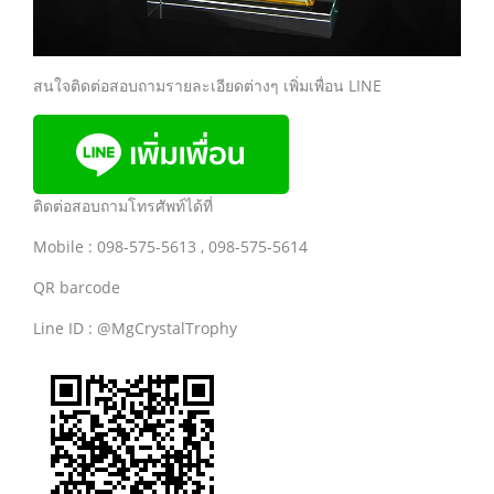
สนใจติดต่อสอบถามรายละเอียดต่างๆ เพิ่มเพื่อน LINE
ติดต่อสอบถามโทรศัพท์ได้ที่
Mobile : 098-575-5613 , 098-575-5614
QR barcode
Line ID : @MgCrystalTrophy