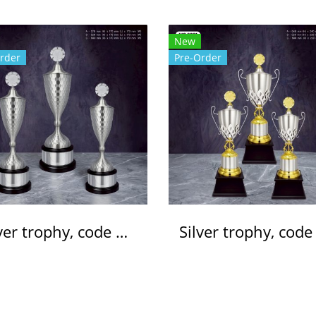
New
rder
Pre-Order
Silver trophy, code WS6225