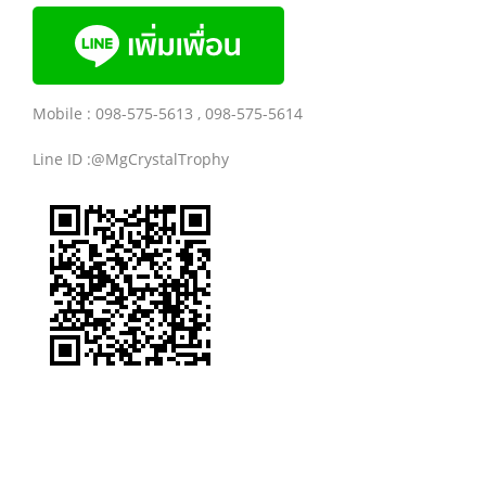
Mobile : 098-575-5613 , 098-575-5614
Line ID :@MgCrystalTrophy