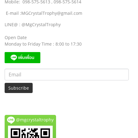
Mobile: 098-575-5613 , 098-575-5614
E-mail :MGCrystalTrophy@gmail.com
LINE@ : @MgCrystalTrophy
Open Date
Monday to Friday Time : 8:00 to 17:30
Subscribe
@mgcrystaltrophy