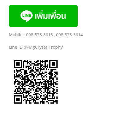
Mobile : 098-575-5613 , 098-575-5614
Line ID :@MgCrystalTrophy