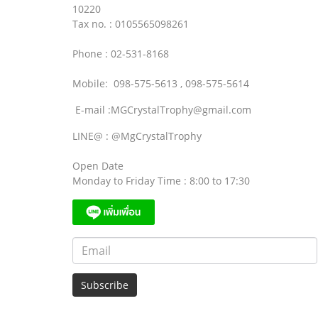
10220
Tax no. : 0105565098261
Phone : 02-531-8168
Mobile: 098-575-5613 , 098-575-5614
E-mail :MGCrystalTrophy@gmail.com
LINE@ : @MgCrystalTrophy
Open Date
Monday to Friday Time : 8:00 to 17:30
Subscribe