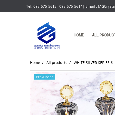
Tel. 098-575-5613 , 098-575-5614| Email : MGCrys
HOME
ALL PRODUC
Home
All products
WHITE SILVER SERIES 6
Pre-Order