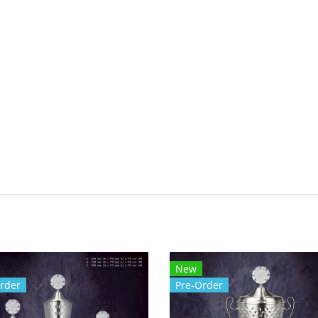
New
rder
Pre-Order