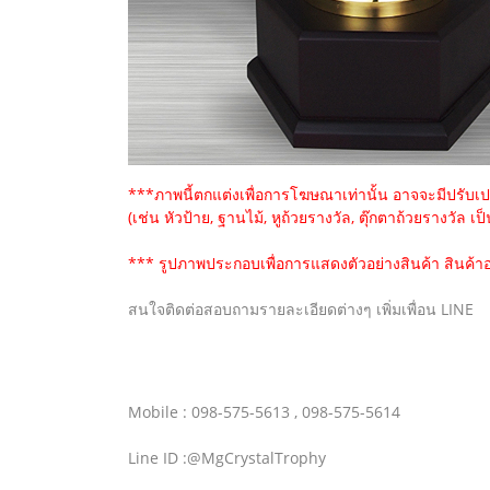
***ภาพนี้ตกแต่งเพื่อการโฆษณาเท่านั้น อาจจะมีปรับเปลี
(เช่น หัวป้าย, ฐานไม้, หูถ้วยรางวัล, ตุ๊กตาถ้วยรางวัล เป
*** รูปภาพประกอบเพื่อการแสดงตัวอย่างสินค้า สินค้าอ
สนใจติดต่อสอบถามรายละเอียดต่างๆ เพิ่มเพื่อน LINE
Mobile : 098-575-5613 , 098-575-5614
Line ID :@MgCrystalTrophy