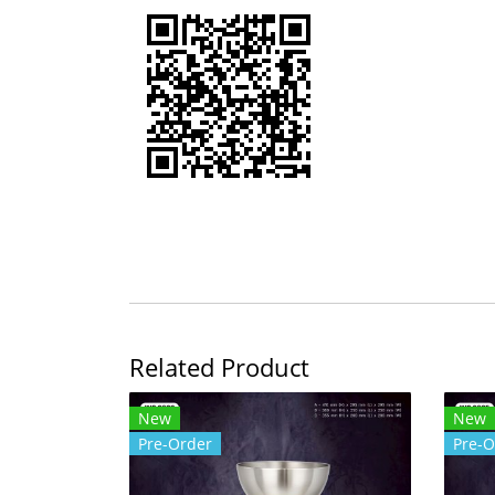
Related Product
New
New
Pre-Order
Pre-O