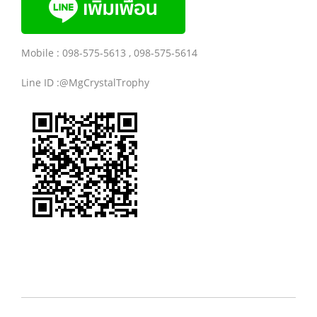
Mobile : 098-575-5613 , 098-575-5614
Line ID :@MgCrystalTrophy