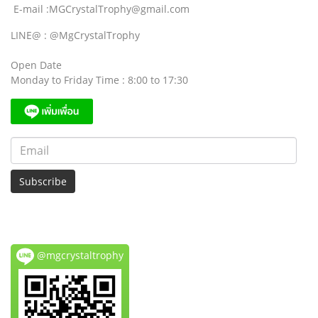
E-mail :MGCrystalTrophy@gmail.com
LINE@ : @MgCrystalTrophy
Open Date
Monday to Friday Time : 8:00 to 17:30
Subscribe
@mgcrystaltrophy