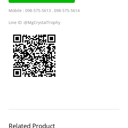
Mobile : 098-575-5613 , 098-575-5614
Line ID :@MgCrystalTrophy
Related Product