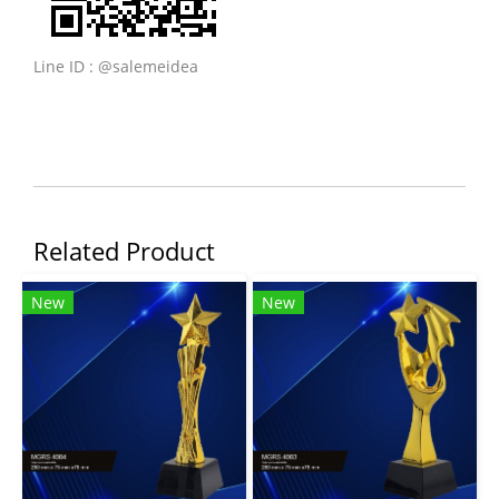
Line ID : @salemeidea
Related Product
New
New