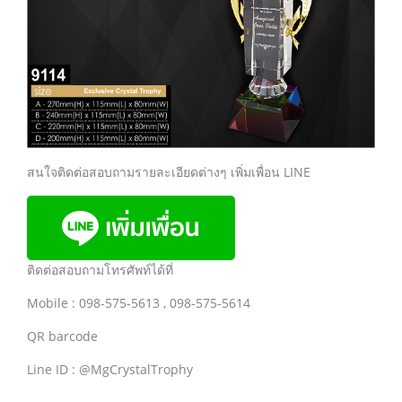
สนใจติดต่อสอบถามรายละเอียดต่างๆ เพิ่มเพื่อน LINE
ติดต่อสอบถามโทรศัพท์ได้ที่
Mobile : 098-575-5613 , 098-575-5614
QR barcode
Line ID : @MgCrystalTrophy