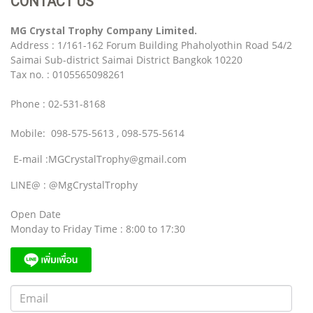
CONTACT US
MG Crystal Trophy Company Limited.
Address : 1/161-162 Forum Building Phaholyothin Road 54/2
Saimai Sub-district Saimai District Bangkok 10220
Tax no. : 0105565098261
Phone : 02-531-8168
Mobile: 098-575-5613 , 098-575-5614
E-mail :MGCrystalTrophy@gmail.com
LINE@ : @MgCrystalTrophy
Open Date
Monday to Friday Time : 8:00 to 17:30