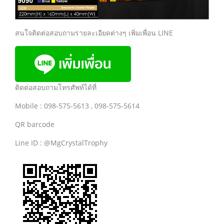
สนใจติดต่อสอบถามรายละเอียดต่างๆ เพิ่มเพื่อน LINE
ติดต่อสอบถามโทรศัพท์ได้ที่
Mobile : 098-575-5613 , 098-575-5614
QR barcode
Line ID : @MgCrystalTrophy