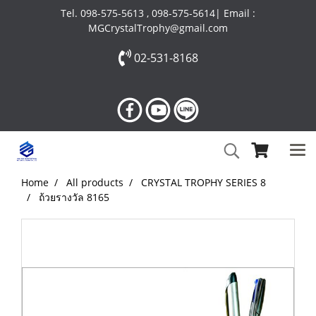
Tel. 098-575-5613 , 098-575-5614| Email :
MGCrystalTrophy@gmail.com
02-531-8168
Home
All products
CRYSTAL TROPHY SERIES 8
ถ้วยรางวัล 8165