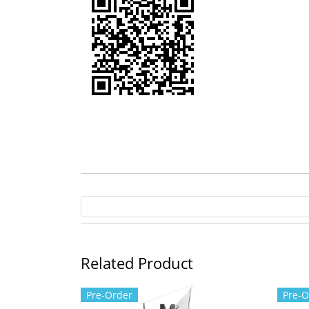
Related Product
Pre-Order
Pre-O