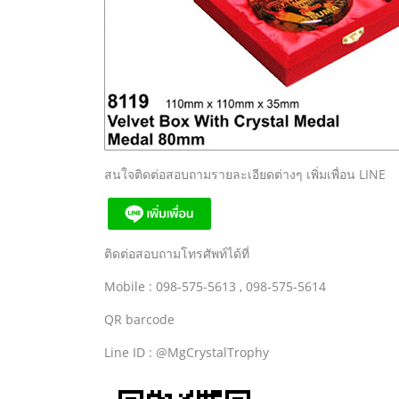
สนใจติดต่อสอบถามรายละเอียดต่างๆ เพิ่มเพื่อน LINE
ติดต่อสอบถามโทรศัพท์ได้ที่
Mobile : 098-575-5613 , 098-575-5614
QR barcode
Line ID : @MgCrystalTrophy