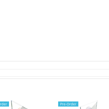
rder
Pre-Order