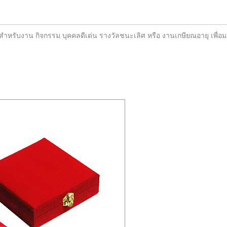
าะสำหรับงาน กิจกรรม บุคคลดีเด่น รางวัลชนะเลิศ หรือ งานเกษียณอายุ เพื่อม