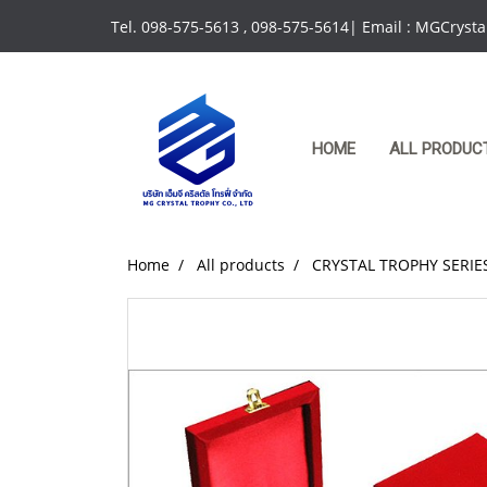
Tel. 098-575-5613 , 098-575-5614| Email : MGCrys
HOME
ALL PRODUC
Home
All products
CRYSTAL TROPHY SERIE