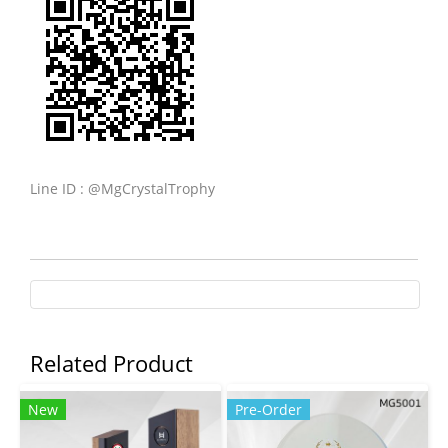
Line ID : @MgCrystalTrophy
Related Product
New
Pre-Order