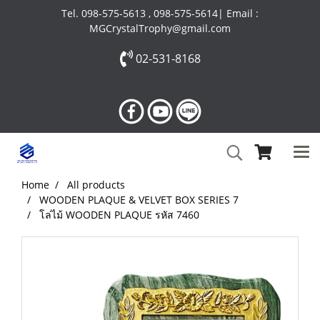
Tel. 098-575-5613 , 098-575-5614| Email :
MGCrystalTrophy@gmail.com
02-531-8168
Home
All products
WOODEN PLAQUE & VELVET BOX SERIES 7
โล่ไม้ WOODEN PLAQUE รหัส 7460