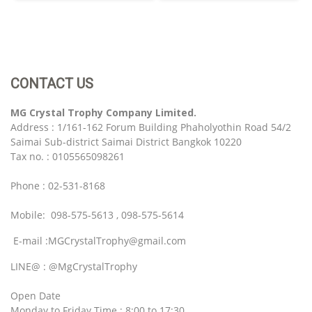
CONTACT US
MG Crystal Trophy Company Limited.
Address : 1/161-162 Forum Building Phaholyothin Road 54/2
Saimai Sub-district Saimai District Bangkok 10220
Tax no. : 0105565098261
Phone : 02-531-8168
Mobile: 098-575-5613 , 098-575-5614
E-mail :MGCrystalTrophy@gmail.com
LINE@ : @MgCrystalTrophy
Open Date
Monday to Friday Time : 8:00 to 17:30