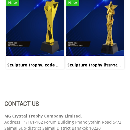
New
New
Sculpture trophy, code MGRS 4006
Sculpture trophy ถ้วยรางวัลประติมากรรม รหัส MGRS 4001(copy)(copy)(copy)
CONTACT US
MG Crystal Trophy Company Limited.
Address : 1/161-162 Forum Building Phaholyothin Road 54/2
Saimai Sub-district Saimai District Bangkok 10220