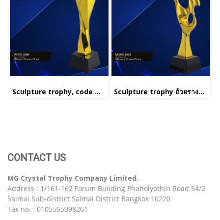
Sculpture trophy, code MGRS 4006
Sculpture trophy ถ้วยรางวัลประติมากรรม รหัส MGRS 4001(copy)(copy)
CONTACT US
MG Crystal Trophy Company Limited.
Address : 1/161-162 Forum Building Phaholyothin Road 54/2
Saimai Sub-district Saimai District Bangkok 10220
Tax no. : 0105565098261