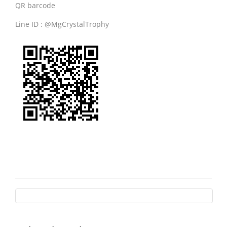
QR barcode
Line ID : @MgCrystalTrophy