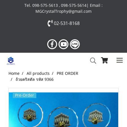
Tel. 098-575-5613 , 098-575-5614| Email :
MGCrystalTrophy@gmail.com
02-531-8168
Home
All products
PRE ORDER
ถ้วยคริสตัล รหัส 9366
Pre-Order