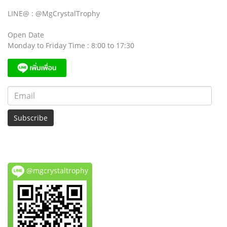
LINE@ : @MgCrystalTrophy
Open Date
Monday to Friday Time : 8:00 to 17:30
Subscribe
@mgcrystaltrophy