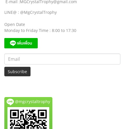
E-mail :MGCrystalTrophy@gmail.com
LINE@ : @MgCrystalTrophy
Open Date
Monday to Friday Time : 8:00 to 17:30
Subscribe
@mgcrystaltrophy