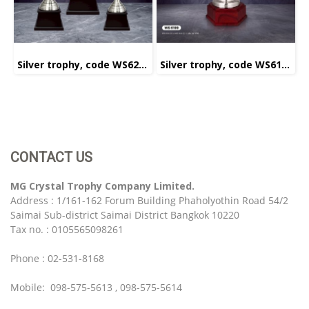
Silver trophy, code WS6222
Silver trophy, code WS6199
CONTACT US
MG Crystal Trophy Company Limited.
Address : 1/161-162 Forum Building Phaholyothin Road 54/2
Saimai Sub-district Saimai District Bangkok 10220
Tax no. : 0105565098261
Phone : 02-531-8168
Mobile: 098-575-5613 , 098-575-5614