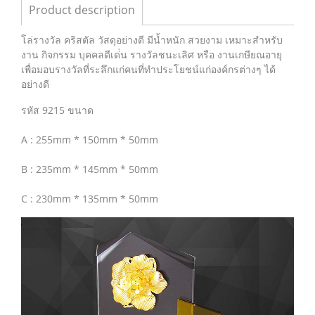
Product description
โล่รางวัล คริสตัล วัสดุอย่างดี มีน้ำหนัก สวยงาม เหมาะสำหรับ
งาน กิจกรรม บุคคลดีเด่่น รางวัลชนะเลิศ หรือ งานเกษียณอายุ
เพื่อมอบรางวัลที่ระลึกแก่คนที่ทำประโยชน์แก่องค์กรต่างๆ ได้
อย่างดี
รหัส 9215 ขนาด
A : 255mm * 150mm * 50mm
B : 235mm * 145mm * 50mm
C : 230mm * 135mm * 50mm