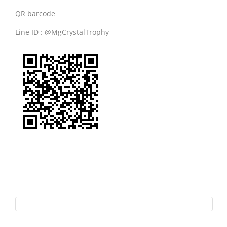
QR barcode
Line ID : @MgCrystalTrophy