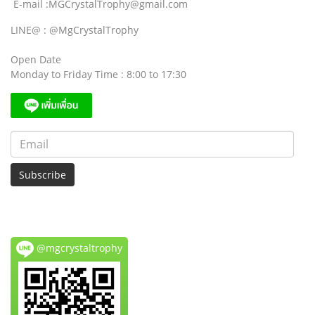
E-mail :MGCrystalTrophy@gmail.com
LINE@ : @MgCrystalTrophy
Open Date
Monday to Friday Time : 8:00 to 17:30
Subscribe
@mgcrystaltrophy