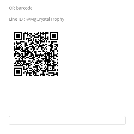
QR barcode
Line ID : @MgCrystalTrophy