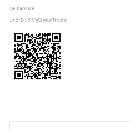
QR barcode
Line ID : @MgCrystalTrophy