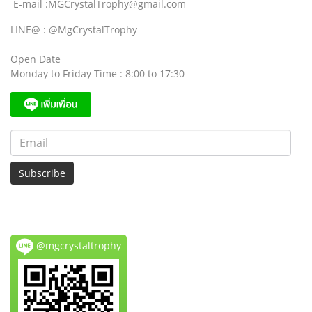
E-mail :MGCrystalTrophy@gmail.com
LINE@ : @MgCrystalTrophy
Open Date
Monday to Friday Time : 8:00 to 17:30
Subscribe
@mgcrystaltrophy