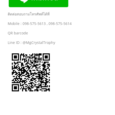
ติดต่อสอบถามโทรศัพท์ได้ที่
Mobile : 098-575-5613 , 098-575-5614
QR barcode
Line ID : @MgCrystalTrophy