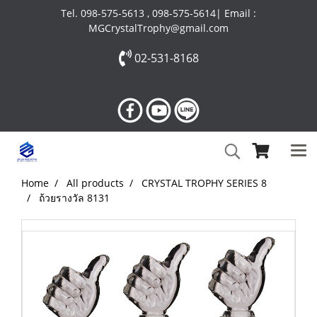
Tel. 098-575-5613 , 098-575-5614| Email :
MGCrystalTrophy@gmail.com
02-531-8168
Home
All products
CRYSTAL TROPHY SERIES 8
ถ้วยรางวัล 8131