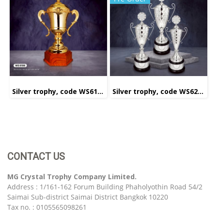
Silver trophy, code WS6198
Silver trophy, code WS6232
CONTACT US
MG Crystal Trophy Company Limited.
Address : 1/161-162 Forum Building Phaholyothin Road 54/2
Saimai Sub-district Saimai District Bangkok 10220
Tax no. : 0105565098261