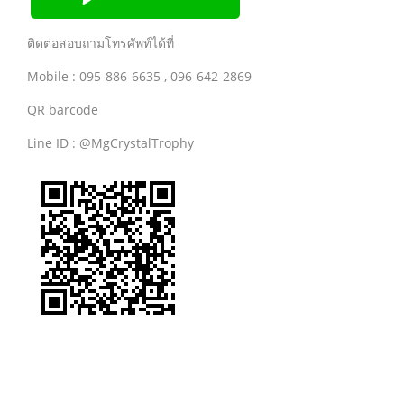
ติดต่อสอบถามโทรศัพท์ได้ที่
Mobile : 095-886-6635 , 096-642-2869
QR barcode
Line ID : @MgCrystalTrophy