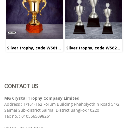
Silver trophy, code WS6198
Silver trophy, code WS6222
CONTACT US
MG Crystal Trophy Company Limited.
Address : 1/161-162 Forum Building Phaholyothin Road 54/2
Saimai Sub-district Saimai District Bangkok 10220
Tax no. : 0105565098261