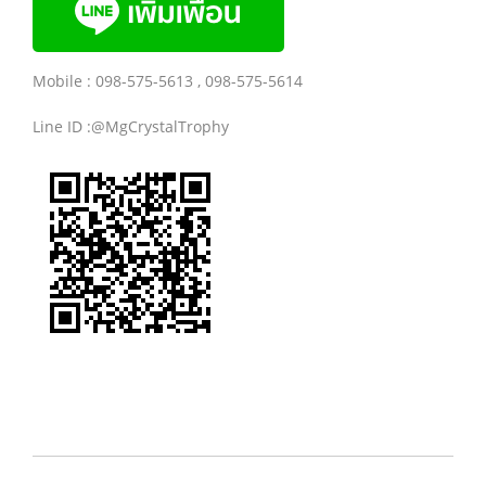
Mobile : 098-575-5613 , 098-575-5614
Line ID :@MgCrystalTrophy