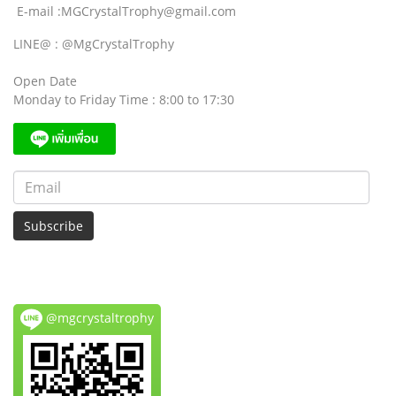
E-mail :MGCrystalTrophy@gmail.com
LINE@ : @MgCrystalTrophy
Open Date
Monday to Friday Time : 8:00 to 17:30
Subscribe
@mgcrystaltrophy